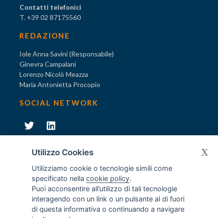
Contatti telefonici
T. +39 02 87175560
REDAZIONE
Iole Anna Savini (Responsabile)
Ginevra Campalani
Lorenzo Nicolò Meazza
Maria Antonietta Procopio
SOCIAL NETWORK
231
X
Diventa socio di AODV
Utilizzo Cookies
Utilizziamo cookie o tecnologie simili come
specificato nella
cookie policy
.
Puoi acconsentire all’utilizzo di tali tecnologie
interagendo con un link o un pulsante al di fuori
231
© Tutti i diritti riservati AODV
- ® Marchio registrato
di questa informativa o continuando a navigare
Associazione dei Componenti degli Organismi di Vigilanza