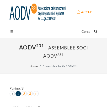
ACCEDI
Cerca
231
AODV
|
ASSEMBLEE SOCI
231
AODV
231
Home
Assemblee Soci/e AODV
3
Pagine:
«
1
2
3
»