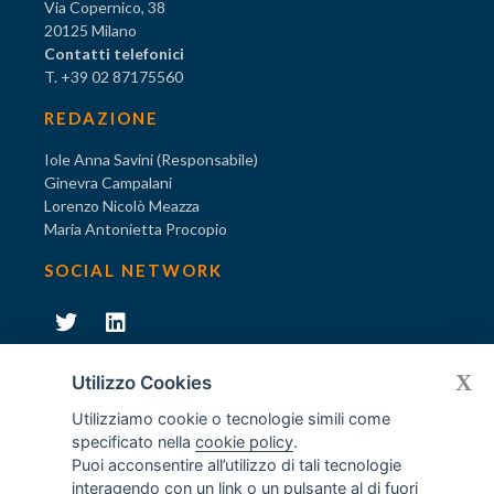
Via Copernico, 38
20125 Milano
Contatti telefonici
T. +39 02 87175560
REDAZIONE
Iole Anna Savini (Responsabile)
Ginevra Campalani
Lorenzo Nicolò Meazza
Maria Antonietta Procopio
SOCIAL NETWORK
231
X
Diventa socio di AODV
Utilizzo Cookies
Utilizziamo cookie o tecnologie simili come
specificato nella
cookie policy
.
Puoi acconsentire all’utilizzo di tali tecnologie
interagendo con un link o un pulsante al di fuori
231
© Tutti i diritti riservati AODV
- ® Marchio registrato