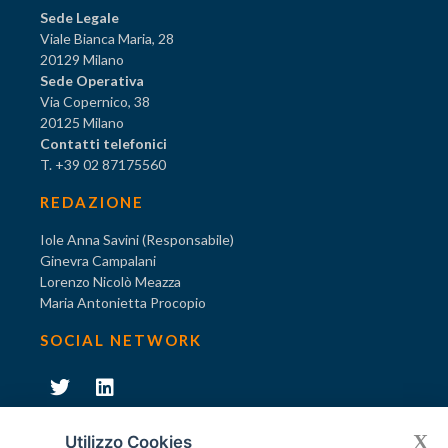
Sede Legale
Viale Bianca Maria, 28
20129 Milano
Sede Operativa
Via Copernico, 38
20125 Milano
Contatti telefonici
T. +39 02 87175560
REDAZIONE
Iole Anna Savini (Responsabile)
Ginevra Campalani
Lorenzo Nicolò Meazza
Maria Antonietta Procopio
SOCIAL NETWORK
231
X
Diventa socio di AODV
Utilizzo Cookies