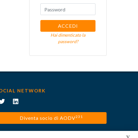
ACCEDI
Hai dimenticato la
password?
OCIAL NETWORK
231
Diventa socio di AODV
X