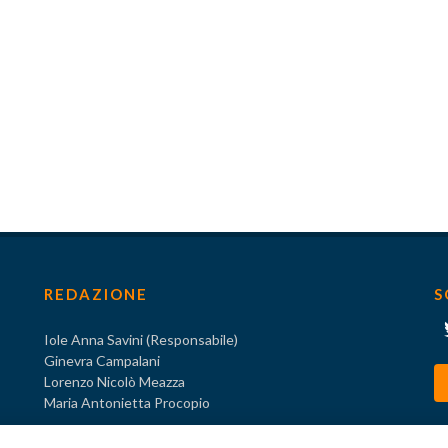
REDAZIONE
S
Iole Anna Savini (Responsabile)
Ginevra Campalani
Lorenzo Nicolò Meazza
Maria Antonietta Procopio