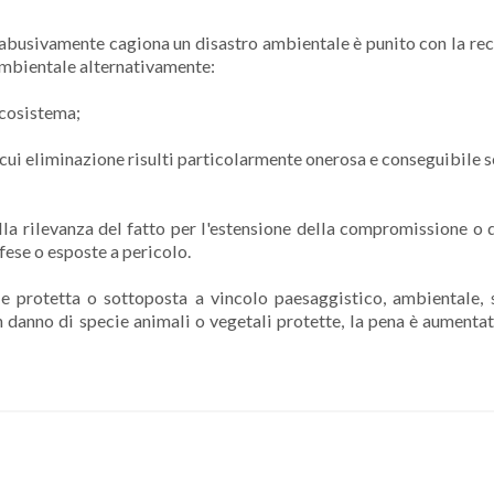
e abusivamente cagiona un disastro ambientale è punito con la re
 ambientale alternativamente:
 ecosistema;
a cui eliminazione risulti particolarmente onerosa e conseguibile 
lla rilevanza del fatto per l'estensione della compromissione o 
fese o esposte a pericolo.
le protetta o sottoposta a vincolo paesaggistico, ambientale, s
n danno di specie animali o vegetali protette, la pena è aumenta