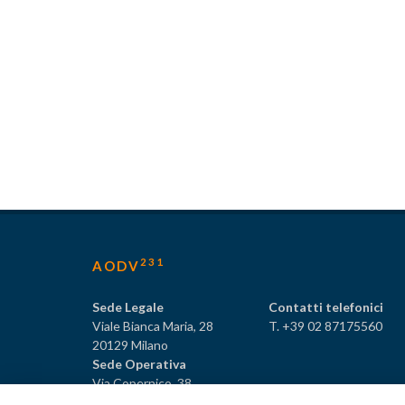
231
AODV
Sede Legale
Contatti telefonici
Viale Bianca Maria, 28
T. +39 02 87175560
20129 Milano
Sede Operativa
Via Copernico, 38
20125 Milano