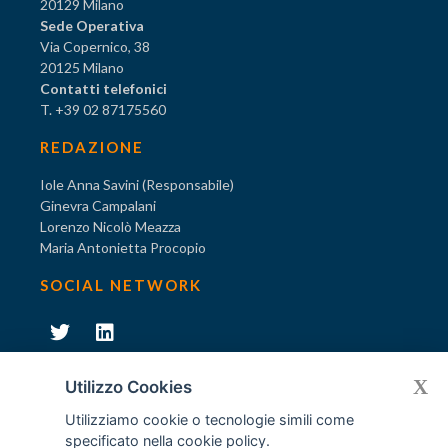
20129 Milano
Sede Operativa
Via Copernico, 38
20125 Milano
Contatti telefonici
T. +39 02 87175560
REDAZIONE
Iole Anna Savini (Responsabile)
Ginevra Campalani
Lorenzo Nicolò Meazza
Maria Antonietta Procopio
SOCIAL NETWORK
231
X
Diventa socio di AODV
Utilizzo Cookies
Utilizziamo cookie o tecnologie simili come
specificato nella
cookie policy
.