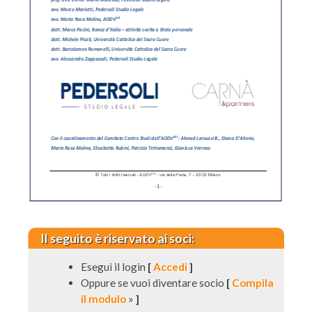
Il seguito è riservato ai soci:
Esegui il login
[
Accedi
]
Oppure se vuoi diventare socio
[
Compila
il modulo
»
]