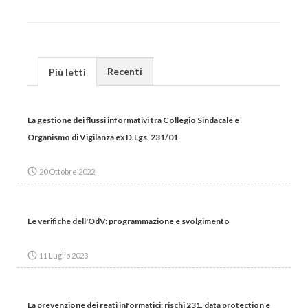
Recenti
Più letti
La gestione dei flussi informativi tra Collegio Sindacale e
Organismo di Vigilanza ex D.Lgs. 231/01
20 Ottobre 2022
Le verifiche dell'OdV: programmazione e svolgimento
11 Luglio 2023
La prevenzione dei reati informatici: rischi 231, data protection e