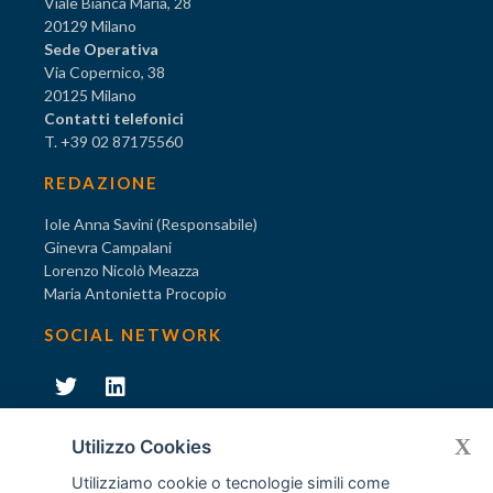
Viale Bianca Maria, 28
20129 Milano
Sede Operativa
Via Copernico, 38
20125 Milano
Contatti telefonici
T. +39 02 87175560
REDAZIONE
Iole Anna Savini (Responsabile)
Ginevra Campalani
Lorenzo Nicolò Meazza
Maria Antonietta Procopio
SOCIAL NETWORK
231
X
Diventa socio di AODV
Utilizzo Cookies
Utilizziamo cookie o tecnologie simili come