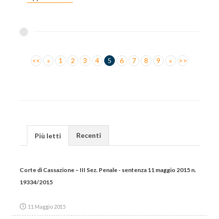
<<
«
1
2
3
4
5
6
7
8
9
»
>>
Recenti
Più letti
Corte di Cassazione – III Sez. Penale - sentenza 11 maggio 2015 n.
19334/2015
11 Maggio 2015