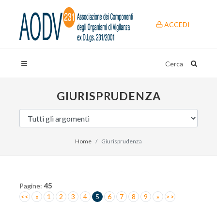
ACCEDI
Cerca
GIURISPRUDENZA
Home
Giurisprudenza
45
Pagine:
<<
«
1
2
3
4
5
6
7
8
9
»
>>