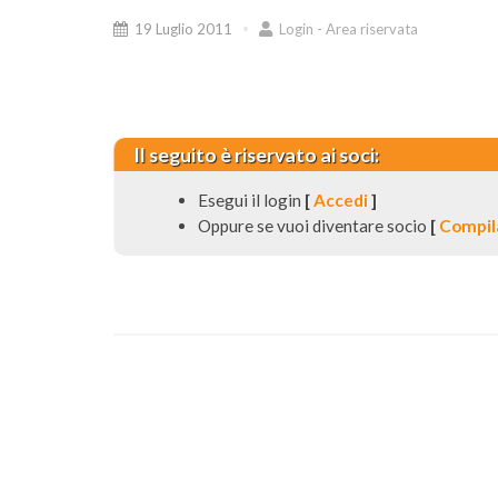
19 Luglio 2011
Login - Area riservata
Il seguito è riservato ai soci:
Esegui il login
[
Accedi
]
Oppure se vuoi diventare socio
[
Compila