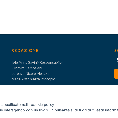
REDAZIONE
S
Iole Anna Savini (Responsabile)
Ginevra Campalani
Lorenzo Nicolò Meazza
Maria Antonietta Procopio
 specificato nella
cookie policy
.
ogie interagendo con un link o un pulsante al di fuori di questa infor
o