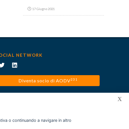
17 Giugno 2021
OCIAL NETWORK
231
Diventa socio di AODV
X
mativa o continuando a navigare in altro