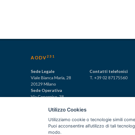
231
AODV
Sede Legale
Contatti telefonici
Viale Bianca Maria, 28
T. +39 02 87175560
20129 Milano
Sede Operativa
Via Copernico, 38
20125 Milano
Utilizzo Cookies
Utilizziamo cookie o tecnologie simili come
Puoi acconsentire all’utilizzo di tali tecnol
231
© Tutti i diritti riservati AODV
- ® Marchio registrat
modo.