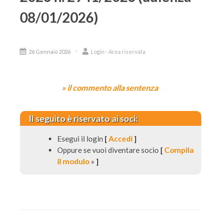
08/01/2026)
26 Gennaio 2026
Login - Area riservata
» il commento alla sentenza
Il seguito è riservato ai soci:
Esegui il login
[
Accedi
]
Oppure se vuoi diventare socio
[
Compila
il modulo
»
]