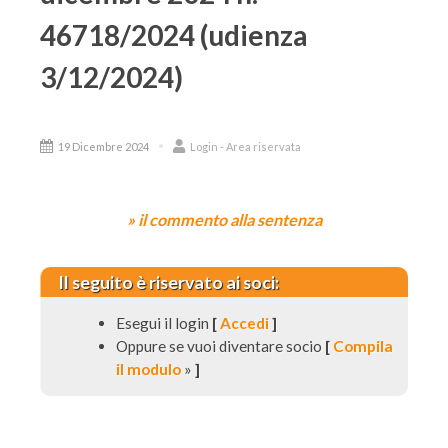
46718/2024 (udienza
3/12/2024)
19 Dicembre 2024
Login - Area riservata
» il commento alla sentenza
Il seguito è riservato ai soci:
Esegui il login
[
Accedi
]
Oppure se vuoi diventare socio
[
Compila
il modulo
»
]