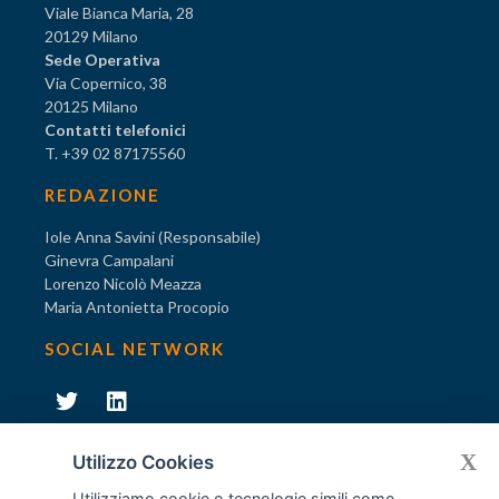
Viale Bianca Maria, 28
20129 Milano
Sede Operativa
Via Copernico, 38
20125 Milano
Contatti telefonici
T. +39 02 87175560
REDAZIONE
Iole Anna Savini (Responsabile)
Ginevra Campalani
Lorenzo Nicolò Meazza
Maria Antonietta Procopio
SOCIAL NETWORK
231
X
Diventa socio di AODV
Utilizzo Cookies
Utilizziamo cookie o tecnologie simili come