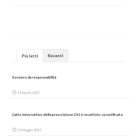
Recenti
Più letti
Esonero da responsabilità
14 Aprile 2015
L'atto interruttivo della prescrizione 231 è recettizio: va notificato
12 Maggio 2015