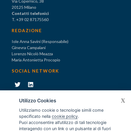
Via Copernico, 38
20125 Milano
Contatti telefonici
T. +39 02 87175560
REDAZIONE
Iole Anna Savini (Responsabile)
Ginevra Campalani
Lorenzo Nicolò Meazza
Maria Antonietta Procopio
SOCIAL NETWORK
231
X
Diventa socio di AODV
Utilizzo Cookies
Utilizziamo cookie o tecnologie simili come
specificato nella
cookie policy
.
Puoi acconsentire all’utilizzo di tali tecnologie
interagendo con un link o un pulsante al di fuori
231
© Tutti i diritti riservati AODV
- ® Marchio registrato