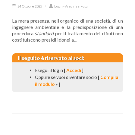
24 Ottobre 2025
Login - Area riservata
La mera presenza, nell’organico di una società, di un
ingegnere ambientale e la predisposizione di una
procedura
standard
per il trattamento dei rifiuti non
costituiscono presidi idonei a...
Il seguito è riservato ai soci:
Esegui il login
[
Accedi
]
Oppure se vuoi diventare socio
[
Compila
il modulo
»
]