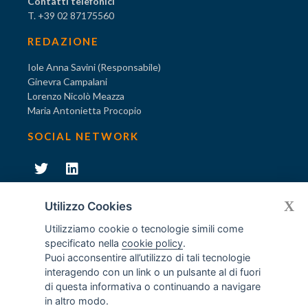
Contatti telefonici
T. +39 02 87175560
REDAZIONE
Iole Anna Savini (Responsabile)
Ginevra Campalani
Lorenzo Nicolò Meazza
Maria Antonietta Procopio
SOCIAL NETWORK
231
X
Diventa socio di AODV
Utilizzo Cookies
Utilizziamo cookie o tecnologie simili come
specificato nella
cookie policy
.
Puoi acconsentire all’utilizzo di tali tecnologie
interagendo con un link o un pulsante al di fuori
231
© Tutti i diritti riservati AODV
- ® Marchio registrato
di questa informativa o continuando a navigare
Associazione dei Componenti degli Organismi di Vigilanza
in altro modo.