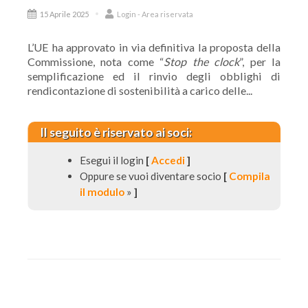
15 Aprile 2025
Login - Area riservata
L’UE ha approvato in via definitiva la proposta della
Commissione, nota come “
Stop the clock
”, per la
semplificazione ed il rinvio degli obblighi di
rendicontazione di sostenibilità a carico delle...
Il seguito è riservato ai soci:
Esegui il login
[
Accedi
]
Oppure se vuoi diventare socio
[
Compila
il modulo
»
]