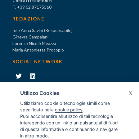
Contatti telefonici
T. +39 02 87175560
REDAZIONE
Iole Anna Savini (Responsabile)
Ginevra Campalani
Lorenzo Nicolò Meazza
Maria Antonietta Procopio
SOCIAL NETWORK
231
X
Diventa socio di AODV
Utilizzo Cookies
Utilizziamo cookie o tecnologie simili come
specificato nella
cookie policy
.
Puoi acconsentire all’utilizzo di tali tecnologie
interagendo con un link o un pulsante al di fuori
231
© Tutti i diritti riservati AODV
- ® Marchio registrato
di questa informativa o continuando a navigare
Associazione dei Componenti degli Organismi di Vigilanza
in altro modo.